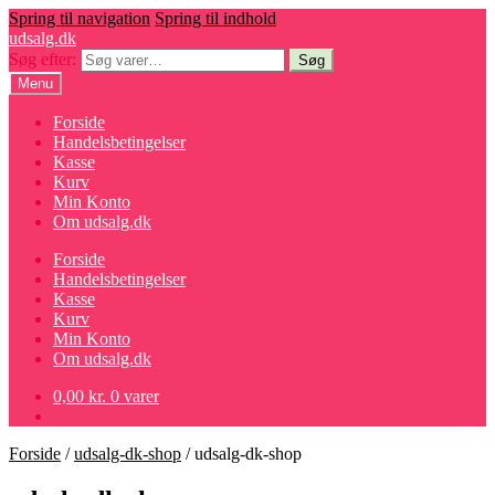
Spring til navigation
Spring til indhold
udsalg.dk
Søg efter:
Søg
Menu
Forside
Handelsbetingelser
Kasse
Kurv
Min Konto
Om udsalg.dk
Forside
Handelsbetingelser
Kasse
Kurv
Min Konto
Om udsalg.dk
0,00
kr.
0 varer
Forside
/
udsalg-dk-shop
/
udsalg-dk-shop