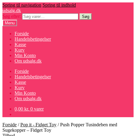
Spring til navigation
Spring til indhold
udsalg.dk
Søg efter:
Søg
Menu
Forside
Handelsbetingelser
Kasse
Kurv
Min Konto
Om udsalg.dk
Forside
Handelsbetingelser
Kasse
Kurv
Min Konto
Om udsalg.dk
0,00
kr.
0 varer
Forside
/
Pop it - Fidget Toy
/
Push Popper Tusindeben med
Sugekopper – Fidget Toy
Tilbud