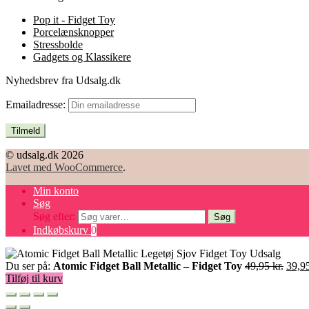
Pop it - Fidget Toy
Porcelænsknopper
Stressbolde
Gadgets og Klassikere
Nyhedsbrev fra Udsalg.dk
Emailadresse:
© udsalg.dk 2026
Lavet med WooCommerce
.
Min konto
Søg
Søg efter:
Søg
Indkøbskurv
0
Du ser på:
Atomic Fidget Ball Metallic – Fidget Toy
49,95
kr.
39,9
Tilføj til kurv