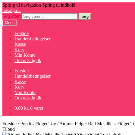
Spring til navigation
Spring til indhold
udsalg.dk
Søg efter:
Søg
Menu
Forside
Handelsbetingelser
Kasse
Kurv
Min Konto
Om udsalg.dk
Forside
Handelsbetingelser
Kasse
Kurv
Min Konto
Om udsalg.dk
0,00
kr.
0 varer
Forside
/
Pop it - Fidget Toy
/
Atomic Fidget Ball Metallic – Fidget T
Tilbud