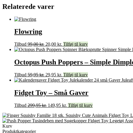
Relaterede varer
Flowring
Tilbud
99,00
kr.
20,00
kr.
Tilføj til kurv
Octopus Push Poppers – Simple Dimple
Tilbud
59,95
kr.
29,95
kr.
Tilføj til kurv
Fidget Toy – Små Gaver
Tilbud
299,95
kr.
149,95
kr.
Tilføj til kurv
Kurv
Produktkategorier