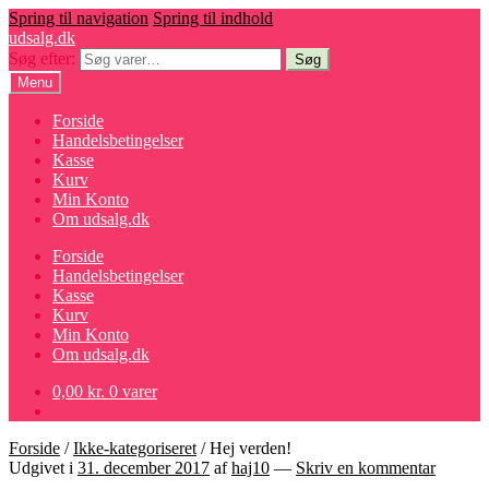
Spring til navigation
Spring til indhold
udsalg.dk
Søg efter:
Søg
Menu
Forside
Handelsbetingelser
Kasse
Kurv
Min Konto
Om udsalg.dk
Forside
Handelsbetingelser
Kasse
Kurv
Min Konto
Om udsalg.dk
0,00
kr.
0 varer
Forside
/
Ikke-kategoriseret
/
Hej verden!
Udgivet i
31. december 2017
af
haj10
—
Skriv en kommentar