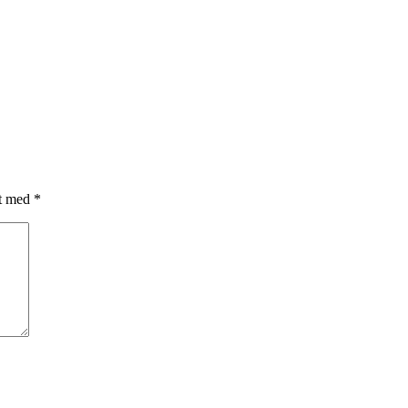
et med
*