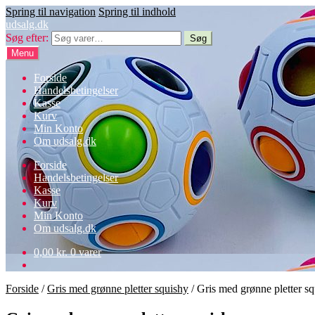
Spring til navigation
Spring til indhold
udsalg.dk
Søg efter:
Søg
Menu
Forside
Handelsbetingelser
Kasse
Kurv
Min Konto
Om udsalg.dk
Forside
Handelsbetingelser
Kasse
Kurv
Min Konto
Om udsalg.dk
0,00
kr.
0 varer
Forside
/
Gris med grønne pletter squishy
/
Gris med grønne pletter s