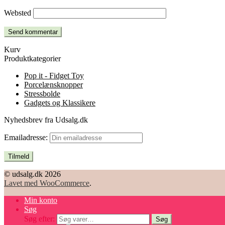
Websted
Kurv
Produktkategorier
Pop it - Fidget Toy
Porcelænsknopper
Stressbolde
Gadgets og Klassikere
Nyhedsbrev fra Udsalg.dk
Emailadresse:
© udsalg.dk 2026
Lavet med WooCommerce
.
Min konto
Søg
Søg efter:
Søg