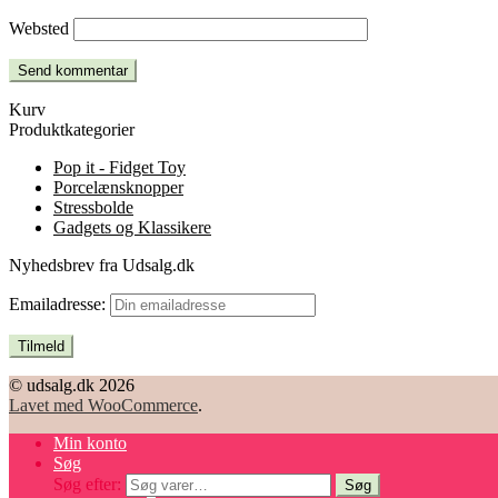
Websted
Kurv
Produktkategorier
Pop it - Fidget Toy
Porcelænsknopper
Stressbolde
Gadgets og Klassikere
Nyhedsbrev fra Udsalg.dk
Emailadresse:
© udsalg.dk 2026
Lavet med WooCommerce
.
Min konto
Søg
Søg efter:
Søg