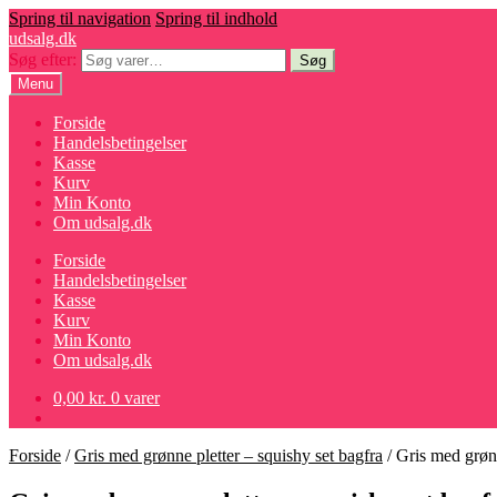
Spring til navigation
Spring til indhold
udsalg.dk
Søg efter:
Søg
Menu
Forside
Handelsbetingelser
Kasse
Kurv
Min Konto
Om udsalg.dk
Forside
Handelsbetingelser
Kasse
Kurv
Min Konto
Om udsalg.dk
0,00
kr.
0 varer
Forside
/
Gris med grønne pletter – squishy set bagfra
/
Gris med grønn