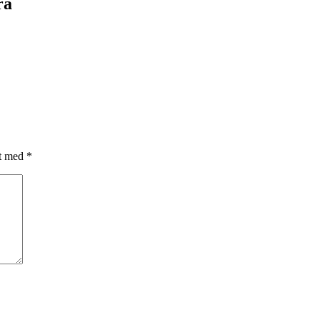
ra
et med
*