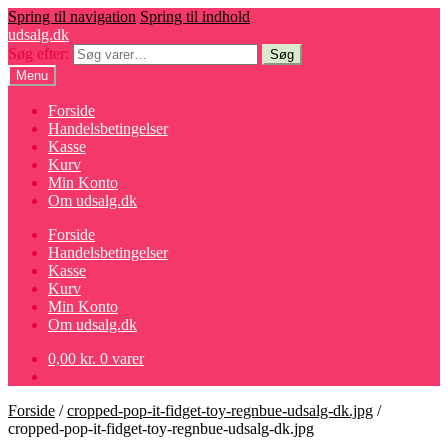
Spring til navigation
Spring til indhold
udsalg.dk
Søg efter:
Søg
Menu
Forside
Handelsbetingelser
Kasse
Kurv
Min Konto
Om udsalg.dk
Forside
Handelsbetingelser
Kasse
Kurv
Min Konto
Om udsalg.dk
0,00
kr.
0 varer
Forside
/
cropped-pop-it-fidget-toy-regnbue-udsalg-dk.jpg
/
cropped-pop-it-fidget-toy-regnbue-udsalg-dk.jpg