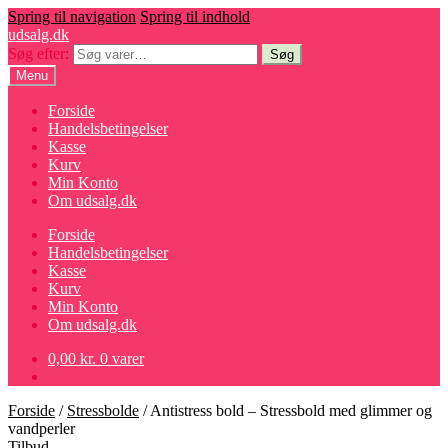
Spring til navigation
Spring til indhold
udsalg.dk
Søg efter:
Søg
Menu
Forside
Handelsbetingelser
Kasse
Kurv
Min Konto
Om udsalg.dk
Forside
Handelsbetingelser
Kasse
Kurv
Min Konto
Om udsalg.dk
0,00
kr.
0 varer
Forside
/
Stressbolde
/
Antistress bold – Stressbold med glimmer og
vandperler
Tilbud