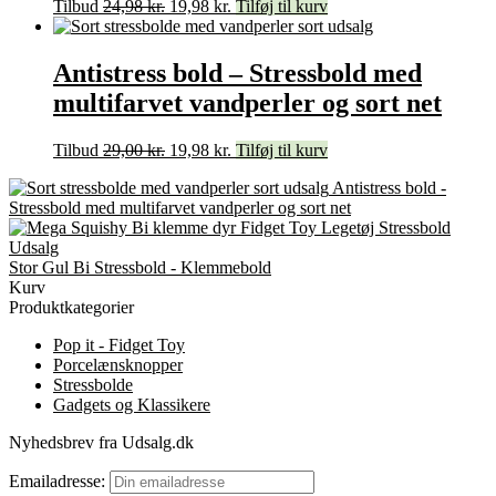
Tilbud
24,98
kr.
19,98
kr.
Tilføj til kurv
Antistress bold – Stressbold med
multifarvet vandperler og sort net
Tilbud
29,00
kr.
19,98
kr.
Tilføj til kurv
Antistress bold -
Stressbold med multifarvet vandperler og sort net
Stor Gul Bi Stressbold - Klemmebold
Kurv
Produktkategorier
Pop it - Fidget Toy
Porcelænsknopper
Stressbolde
Gadgets og Klassikere
Nyhedsbrev fra Udsalg.dk
Emailadresse: