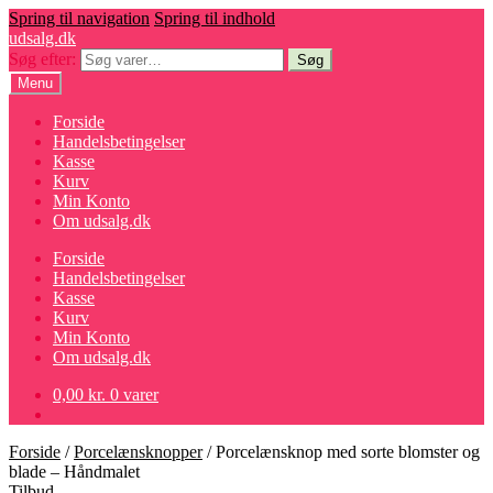
Spring til navigation
Spring til indhold
udsalg.dk
Søg efter:
Søg
Menu
Forside
Handelsbetingelser
Kasse
Kurv
Min Konto
Om udsalg.dk
Forside
Handelsbetingelser
Kasse
Kurv
Min Konto
Om udsalg.dk
0,00
kr.
0 varer
Forside
/
Porcelænsknopper
/
Porcelænsknop med sorte blomster og
blade – Håndmalet
Tilbud