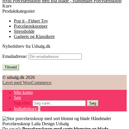
Hvid Porcelænsknop med Blå Blade - Håndmalet Porcelænsknop
Kurv
Produktkategorier
Pop it - Fidget Toy
Porcelænsknopper
Stressbolde
Gadgets og Klassikere
Nyhedsbrev fra Udsalg.dk
Emailadresse:
© udsalg.dk 2026
Lavet med WooCommerce
.
Min konto
Søg
Søg efter:
Søg
Indkøbskurv
0
Du ser på:
Porcelænsknop med sorte blomster og blade –